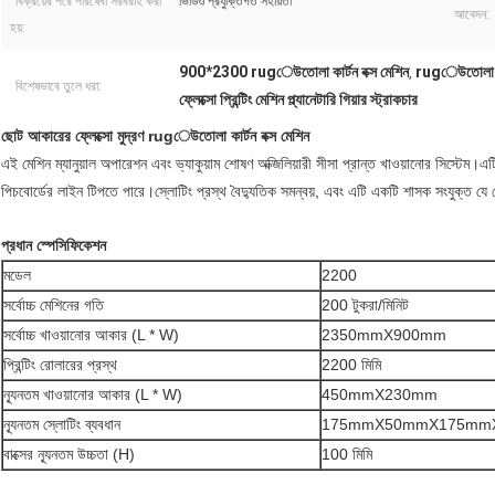
বিক্রয়ের পরে পরিষেবা সরবরাহ করা
ভিডিও প্রযুক্তিগত সহায়তা
আবেদন:
হয়:
900*2300 rugেউতোলা কার্টন বক্স মেশিন
rugেউতোলা কার
,
বিশেষভাবে তুলে ধরা:
ফ্লেক্সো প্রিন্টিং মেশিন প্ল্যানেটারি গিয়ার স্ট্রাকচার
ছোট আকারের ফ্লেক্সো মুদ্রণ rugেউতোলা কার্টন বক্স মেশিন
এই মেশিন ম্যানুয়াল অপারেশন এবং ভ্যাকুয়াম শোষণ অক্জিলিয়ারী সীসা প্রান্ত খাওয়ানোর সিস্
পিচবোর্ডের লাইন টিপতে পারে।স্লোটিং প্রস্থ বৈদ্যুতিক সমন্বয়, এবং এটি একটি শাসক সংযুক্ত যে
প্রধান স্পেসিফিকেশন
মডেল
2200
সর্বোচ্চ মেশিনের গতি
200 টুকরা/মিনিট
সর্বোচ্চ খাওয়ানোর আকার (L * W)
2350mmX900mm
প্রিন্টিং রোলারের প্রস্থ
2200 মিমি
ন্যূনতম খাওয়ানোর আকার (L * W)
450mmX230mm
ন্যূনতম স্লোটিং ব্যবধান
175mmX50mmX175mm
বাক্সের ন্যূনতম উচ্চতা (H)
100 মিমি