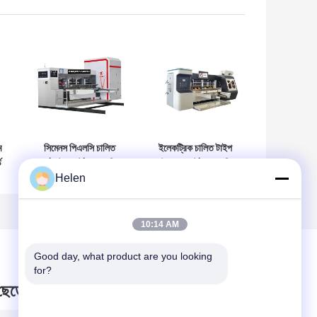
ম
সিমেনস পিএলসি চালিত
ইলেকট্রিক চালিত টাইপ
ড
কর্গুয়েটেড কার্টন বক্স মেশিন
ঢেউতোলা কার্টন বক্স মেশিন
Helen
কর্গুয়েটেড কার্টন প্যাকেজিং
বৈশিষ্ট্যযুক্ত ঢেউতোলা
ল
কার্টন বক্স মেশিন
10:14 AM
Good day, what product are you looking 
for?
 ছেড়ে