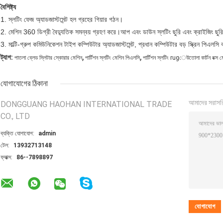
বৈশিষ্ট্য
1. স্লটিং ফেজ অ্যাডজাস্টমেন্ট হল গ্রহের গিয়ার গঠন।
2. মেশিন 360 ডিগ্রী বৈদ্যুতিক সমন্বয় গ্রহণ করে।আপ এবং ডাউন স্লটিং ছুরি এবং ক্রাইজিং ছু
3. মাল্টি-গ্রুপ কমিউনিকেশন টাইপ কম্পিউটার অ্যাডজাস্টমেন্ট, প্রধান কম্পিউটার বড় স্ক্রিন পিএলসি
,
,
ট্যাগ:
পাতলা ব্লেড স্লিটার স্কোরার মেশিন
পার্টিশন স্লটিং মেশিন পিএলসি
পার্টিশন স্লটিং rugেউতোলা কার্টন বক্স ম
যোগাযোগের ঠিকানা
আমাদের সরাসর
DONGGUANG HAOHAN INTERNATIONAL TRADE
CO., LTD
ব্যক্তি যোগাযোগ:
admin
টেল:
13932713148
ফ্যাক্স:
86--7898897