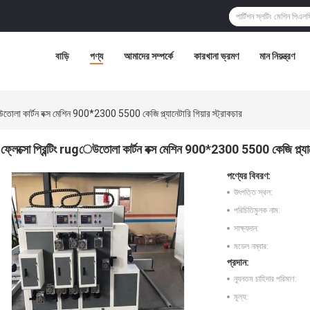
বাড়ি
পণ্য
আমাদের সম্পর্কে
কারখানা ভ্রমণ
মান নিয়ন্ত্রণ
উতোলা কার্টন বক্স মেশিন 900*2300 5500 কেজি প্ল্যানেটারি গিয়ার স্ট্রাকচার
ফ্লেক্সো প্রিন্টিং rugেউতোলা কার্টন বক্স মেশিন 900*2300 5500 কেজি প্ল্যানেট
পণ্যের বিবরণ:
উৎপত্তি স্থল:
পরিচিতিমুলক নাম:
সাক্ষ্যদান:
মডেল নম্বার:
প্রদান:
ন্যূনতম চাহিদার পরিমাণ:
মূল্য: