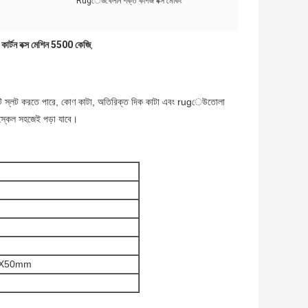
Rugেউখেলান শক্ত কাগজ বক্স মেকিং
্টন বক্স মেশিন 5500 কেজি
,
টেম।এটি স্লট করতে পারে, কোণ কাটা, অতিরিক্ত দিক কাটা এবং rugেউতোলা
 স্কেল সহজেই পড়া যাবে।
X50mm