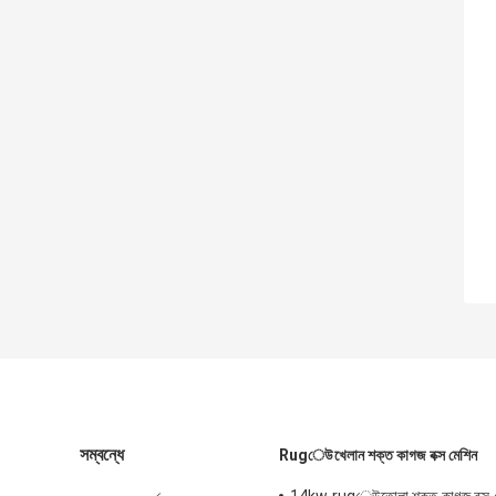
সম্বন্ধে
Rugেউখেলান শক্ত কাগজ বক্স মেশিন