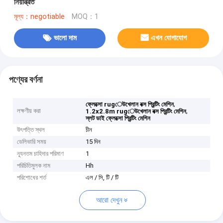
নিয়ন্ত্রিত
মূল্য：negotiable
MOQ：1
ভালো দাম
এখন যোগাযোগ
পণ্যের বর্ণনা
,
ফ্লেক্সো rugেউখেলান বক্স প্রিন্টিং মেশিন
লক্ষণীয় করা
,
1.2x2.8m rugেউখেলান বক্স প্রিন্টিং মেশিন
স্লট ডাই ফ্লেক্সো প্রিন্টিং মেশিন
উৎপত্তি স্থল
চীন
ডেলিভারি সময়
15 দিন
ন্যূনতম চাহিদার পরিমাণ
1
পরিচিতিমুলক নাম
Hh
পরিশোধের শর্ত
এল / সি, টি / টি
আরো দেখুন