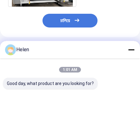
চালিয়ে
প্রস্তাবিত পণ্য
Helen
1:01 AM
Good day, what product are you looking for?
পিএলসি কন্ট্রোল সিস্টেম ভিত্তিক
মেশিনারি টেস্ট সরবরাহ করা কার্টন
পিএলসি কন্ট্রোল সিস্টেম
ঢেউতোলা কার্টন বক্স উৎপাদন
অফারিং পেপার করোগেটেড কার্টন
করুগেটেড কার্ডবোর্ড প্
ঢেউতোলা কার্টন বক্স মেশিন
বক্স মেশিন
ইন্ডাস্ট্রিয়াল অটোমে
কন্ট্রোল সলিউশন জন্য
ভালো দাম
ভালো দাম
ভালো দাম