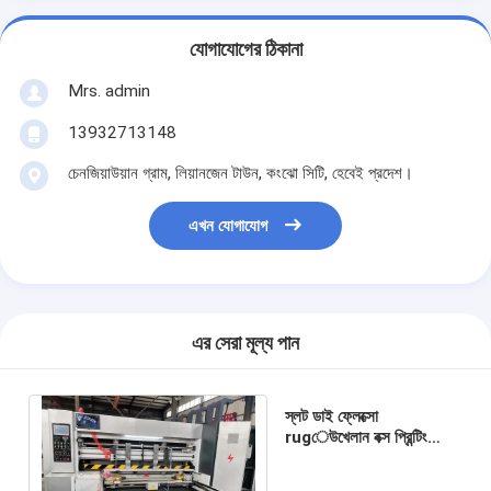
যোগাযোগের ঠিকানা
Mrs. admin
13932713148
চেনজিয়াউয়ান গ্রাম, লিয়ানজেন টাউন, কংঝো সিটি, হেবেই প্রদেশ।
এখন যোগাযোগ
এর সেরা মূল্য পান
স্লট ডাই ফ্লেক্সো
rugেউখেলান বক্স প্রিন্টিং
মেশিন কম্পিউটার 1.2x2.8m
নিয়ন্ত্রিত