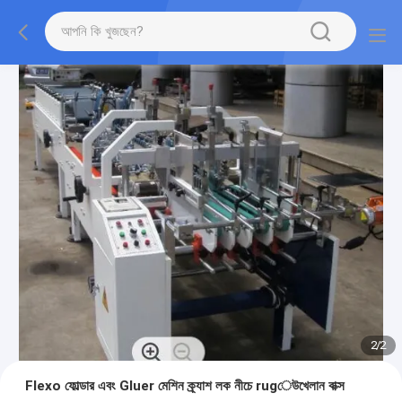
2
/
2
Flexo ফোল্ডার এবং Gluer মেশিন ক্র্যাশ লক নীচে rugেউখেলান বাক্স