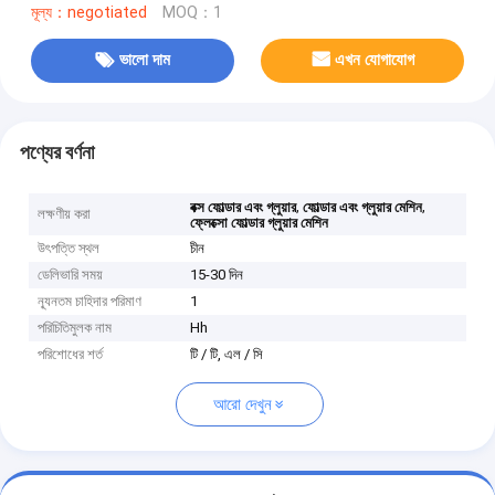
মূল্য：negotiated
MOQ：1
ভালো দাম
এখন যোগাযোগ
পণ্যের বর্ণনা
,
,
বক্স ফোল্ডার এবং গ্লুয়ার
ফোল্ডার এবং গ্লুয়ার মেশিন
লক্ষণীয় করা
ফ্লেক্সো ফোল্ডার গ্লুয়ার মেশিন
উৎপত্তি স্থল
চীন
ডেলিভারি সময়
15-30 দিন
ন্যূনতম চাহিদার পরিমাণ
1
পরিচিতিমুলক নাম
Hh
পরিশোধের শর্ত
টি / টি, এল / সি
আরো দেখুন