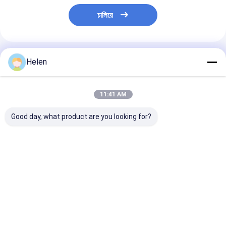
চালিয়ে
প্রস্তাবিত পণ্য
Helen
11:41 AM
Good day, what product are you looking for?
ফোল্ডার গিয়ারবক্স শক্ত কাগজ
সার্ভো মোটর ভাঁজ কার্টন গ্লুর
6000 কেজি পেস্টিং কা
Gluer মেশিন স্বয়ংক্রিয় বা
স্বয়ংক্রিয় মিনি স্ট্যাপলার সেলাই
ফোল্ডার আঠালো মেশিন
সেমি অটো 2800mm
220v/380v শিল্প ব্
জন্য
ভালো দাম
ভালো দাম
ভালো দাম