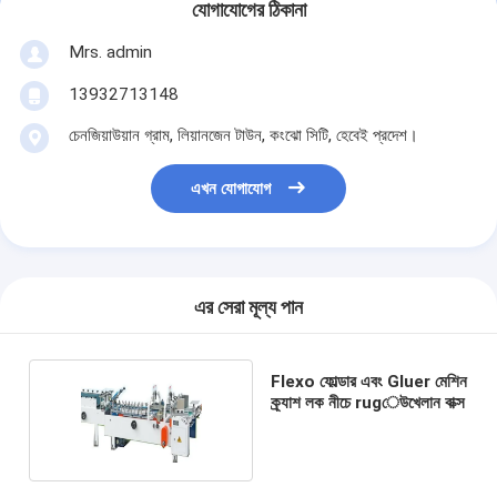
যোগাযোগের ঠিকানা
Mrs. admin
13932713148
চেনজিয়াউয়ান গ্রাম, লিয়ানজেন টাউন, কংঝো সিটি, হেবেই প্রদেশ।
এখন যোগাযোগ
এর সেরা মূল্য পান
Flexo ফোল্ডার এবং Gluer মেশিন
ক্র্যাশ লক নীচে rugেউখেলান বাক্স