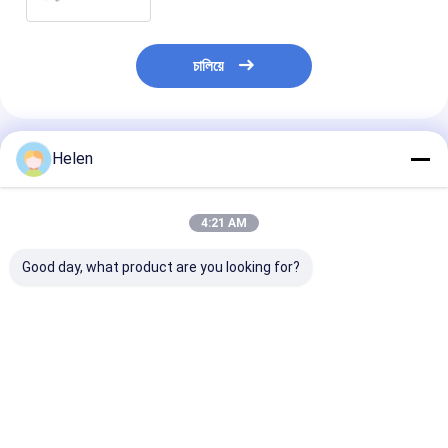
চালিয়ে
প্রস্তাবিত পণ্য
Helen
4:21 AM
Good day, what product are you looking for?
ফোল্ডার গিয়ারবক্স শক্ত কাগজ
সার্ভো মোটর ভাঁজ কার্টন গ্লুর
6000 কেজি পেস্টিং কা
Gluer মেশিন স্বয়ংক্রিয় বা
স্বয়ংক্রিয় মিনি স্ট্যাপলার সেলাই
ফোল্ডার আঠালো মেশিন
সেমি অটো 2800mm
220v/380v শিল্প ব্
জন্য
ভালো দাম
ভালো দাম
ভালো দাম