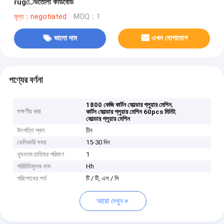
rugেউতোলা কার্ডবোর্ড
মূল্য：negotiated
MOQ：1
ভালো দাম
এখন যোগাযোগ
পণ্যের বর্ণনা
,
1800 কেজি কার্টন ফোল্ডার গ্লুয়ার মেশিন
লক্ষণীয় করা
,
কার্টন ফোল্ডার গ্লুয়ার মেশিন 60pcs মিনিট
ফোল্ডার গ্লুয়ার মেশিন
উৎপত্তি স্থল
চীন
ডেলিভারি সময়
15-30 দিন
ন্যূনতম চাহিদার পরিমাণ
1
পরিচিতিমুলক নাম
Hh
পরিশোধের শর্ত
টি / টি, এল / সি
আরো দেখুন