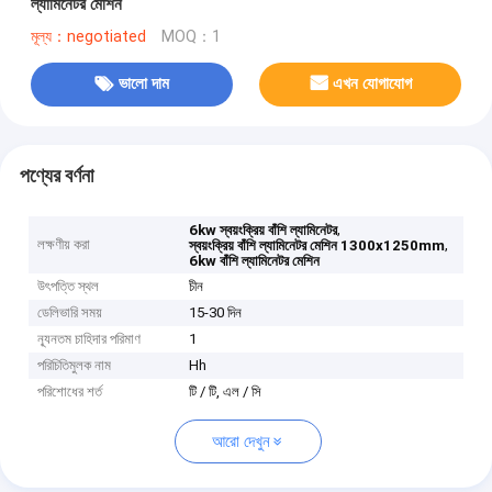
ল্যামিনেটর মেশিন
মূল্য：negotiated
MOQ：1
ভালো দাম
এখন যোগাযোগ
পণ্যের বর্ণনা
,
6kw স্বয়ংক্রিয় বাঁশি ল্যামিনেটর
লক্ষণীয় করা
,
স্বয়ংক্রিয় বাঁশি ল্যামিনেটর মেশিন 1300x1250mm
6kw বাঁশি ল্যামিনেটর মেশিন
উৎপত্তি স্থল
চীন
ডেলিভারি সময়
15-30 দিন
ন্যূনতম চাহিদার পরিমাণ
1
পরিচিতিমুলক নাম
Hh
পরিশোধের শর্ত
টি / টি, এল / সি
আরো দেখুন