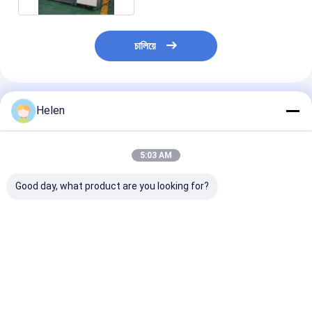
চালিয়ে
প্রস্তাবিত পণ্য
Helen
5:03 AM
Good day, what product are you looking for?
শক্ত কাগজ প্যাকেজিং বাঁশি
ঢেউতোলা শক্ত কাগজ কার্ডবোর্ড
ঢেউতোলা পিচবোর্ড ক
কাগজ স্তরিত মেশিন PLC কোর
বাঁশি লেমিনেটিং মেশিন বৈদ্যুতিক
বাঁশি ল্যামিনেটর স্বয়ংক্
চালিত
ভালো দাম
ভালো দাম
ভালো দাম