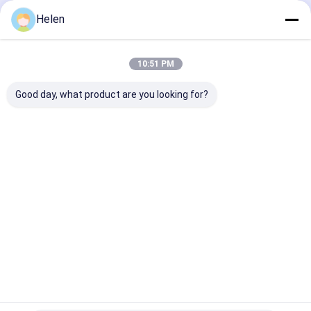
Helen
বাড়ি
আমাদের
আমাদের সাথে যোগাযোগ
Desktop
Site
সম্পর্কে
করুন
সাইট ম্যাপ
Privacy Policy
10:51 PM
গুণ
Rugেউখেলান শক্ত কাগজ বক্স মেশিন
চীন কারখানা.Copyright © 2026
Dongguang Haohan International Trade Co., Ltd. All Rights
Good day, what product are you looking for?
Reserved.
বাড়ি
পণ্য
আমাদের সম্পর্কে