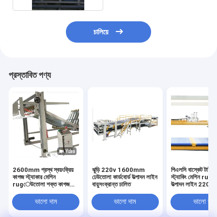
চালিয়ে
প্রস্তাবিত পণ্য
2600mm প্রস্থ স্বয়ংক্রিয়
ঝুড়ি 220v 1600mm
পিএলসি বাস্কেট টাইপ স্
কাগজ স্ট্যাকার মেশিন
ঢেউতোলা কার্ডবোর্ড উত্পাদন লাইন
স্ট্যাকিং মেশিন ru
rugেউতোলা শক্ত কাগজ
বায়ুসংক্রান্ত চালিত
উত্পাদন লাইন 220v
4500w
ভালো দাম
ভালো দাম
ভালো দাম