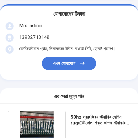
যোগাযোগের ঠিকানা
Mrs. admin
13932713148
চেনজিয়াউয়ান গ্রাম, লিয়ানজেন টাউন, কংঝো সিটি, হেবেই প্রদেশ।
এখন যোগাযোগ
এর সেরা মূল্য পান
50hz স্বয়ংক্রিয় স্ট্যাকিং মেশিন
rugেউতোলা শক্ত কাগজ স্ট্যাকার
7.5*3 মি