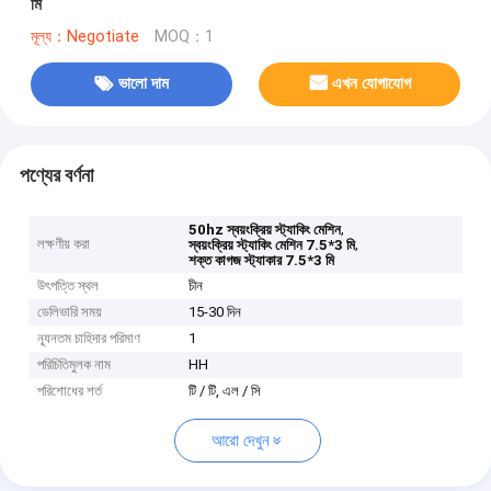
মি
মূল্য：Negotiate
MOQ：1
ভালো দাম
এখন যোগাযোগ
পণ্যের বর্ণনা
,
50hz স্বয়ংক্রিয় স্ট্যাকিং মেশিন
লক্ষণীয় করা
,
স্বয়ংক্রিয় স্ট্যাকিং মেশিন 7.5*3 মি
শক্ত কাগজ স্ট্যাকার 7.5*3 মি
উৎপত্তি স্থল
চীন
ডেলিভারি সময়
15-30 দিন
ন্যূনতম চাহিদার পরিমাণ
1
পরিচিতিমুলক নাম
HH
পরিশোধের শর্ত
টি / টি, এল / সি
আরো দেখুন