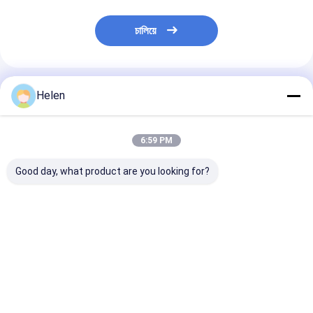
চালিয়ে
প্রস্তাবিত পণ্য
Helen
6:59 PM
Good day, what product are you looking for?
পিৎজা বক্স ফ্লেক্সো প্রিন্টার স্লট
স্বয়ংক্রিয় উচ্চ গতির ফ্লেক্সো
কার্ডবোর্ড ফ্লেক্সো প্রিন্
ডাই কাট মেশিন
প্রিন্টার স্লট ডাই কাট মেশিন
ডাই কাটার 4 রঙ কম্প
ভালো দাম
ভালো দাম
ভালো দাম