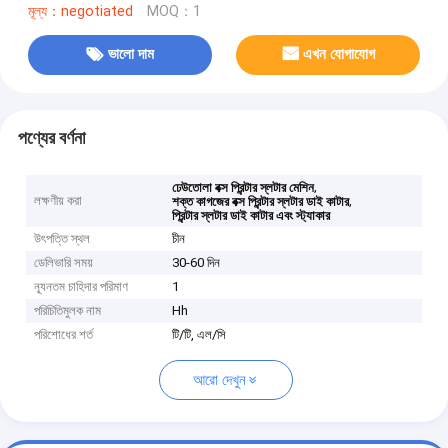
মূল্য：negotiated
MOQ：1
ভালো দাম
এখন যোগাযোগ
পণ্যের বর্ণনা
,
ঢেউতোলা বক্স প্রিন্টার স্লটার মেশিন
লক্ষণীয় করা
,
শক্ত কাগজের বক্স প্রিন্টার স্লটার ডাই কাটার
প্রিন্টার স্লটার ডাই কাটার এবং স্ট্যাকার
উৎপত্তি স্থল
চীন
ডেলিভারি সময়
30-60 দিন
ন্যূনতম চাহিদার পরিমাণ
1
পরিচিতিমুলক নাম
Hh
পরিশোধের শর্ত
টি/টি, এল/সি
আরো দেখুন