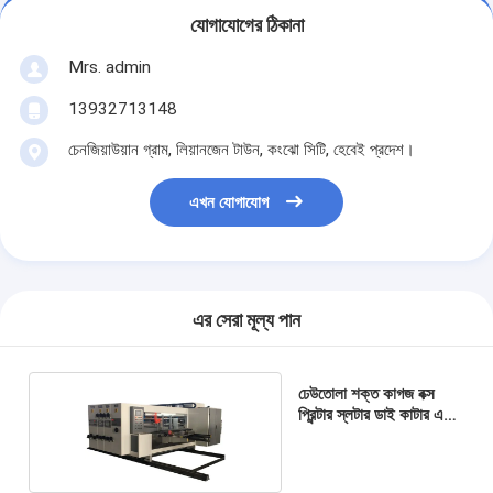
যোগাযোগের ঠিকানা
Mrs. admin
13932713148
চেনজিয়াউয়ান গ্রাম, লিয়ানজেন টাউন, কংঝো সিটি, হেবেই প্রদেশ।
এখন যোগাযোগ
এর সেরা মূল্য পান
ঢেউতোলা শক্ত কাগজ বক্স
প্রিন্টার স্লটার ডাই কাটার এবং
স্ট্যাকার