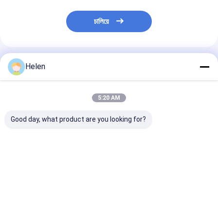
চালিয়ে
প্রস্তাবিত পণ্য
Helen
5:20 AM
Good day, what product are you looking for?
পিএলসি কন্ট্রোল সিস্টেম ভিত্তিক
মেশিনারি টেস্ট সরবরাহ করা কার্টন
পিএলসি কন্ট্রোল সিস্টেম
ঢেউতোলা কার্টন বক্স উৎপাদন
অফারিং পেপার করোগেটেড কার্টন
করুগেটেড কার্ডবোর্ড প্
ঢেউতোলা কার্টন বক্স মেশিন
বক্স মেশিন
ইন্ডাস্ট্রিয়াল অটোমে
কন্ট্রোল সলিউশন জন্য
ভালো দাম
ভালো দাম
ভালো দাম