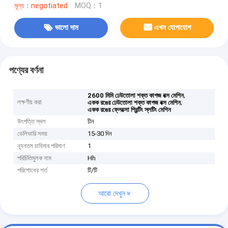
মূল্য：negotiated
MOQ：1
ভালো দাম
এখন যোগাযোগ
পণ্যের বর্ণনা
,
2600 মিমি ঢেউতোলা শক্ত কাগজ বক্স মেশিন
লক্ষণীয় করা
,
একক রঙের ঢেউতোলা শক্ত কাগজ বক্স মেশিন
একক রঙের ফ্লেক্সো প্রিন্টিং স্লটিং মেশিন
উৎপত্তি স্থল
চীন
ডেলিভারি সময়
15-30 দিন
ন্যূনতম চাহিদার পরিমাণ
1
পরিচিতিমুলক নাম
Hh
পরিশোধের শর্ত
টি/টি
আরো দেখুন