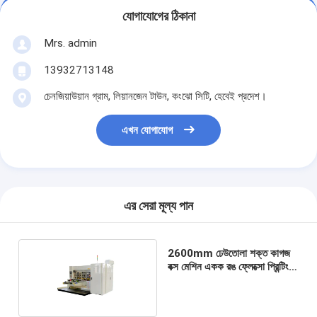
যোগাযোগের ঠিকানা
Mrs. admin
13932713148
চেনজিয়াউয়ান গ্রাম, লিয়ানজেন টাউন, কংঝো সিটি, হেবেই প্রদেশ।
এখন যোগাযোগ
এর সেরা মূল্য পান
2600mm ঢেউতোলা শক্ত কাগজ
বক্স মেশিন একক রঙ ফ্লেক্সো প্রিন্টিং
স্লটিং