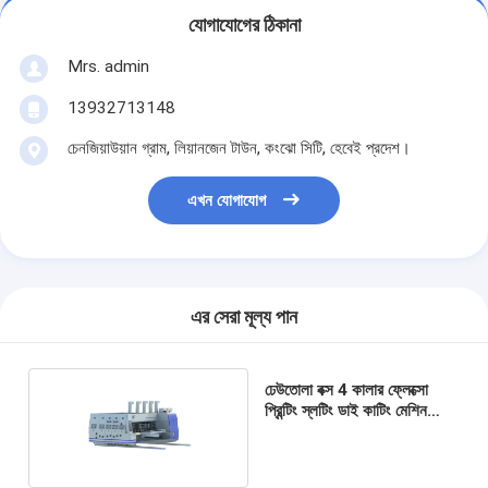
যোগাযোগের ঠিকানা
Mrs. admin
13932713148
চেনজিয়াউয়ান গ্রাম, লিয়ানজেন টাউন, কংঝো সিটি, হেবেই প্রদেশ।
এখন যোগাযোগ
এর সেরা মূল্য পান
ঢেউতোলা বক্স 4 কালার ফ্লেক্সো
প্রিন্টিং স্লটিং ডাই কাটিং মেশিন
স্বয়ংক্রিয়