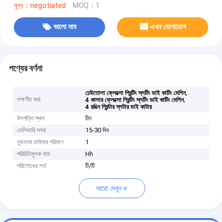
মূল্য：negotiated
MOQ：1
ভালো দাম
এখন যোগাযোগ
পণ্যের বর্ণনা
,
ঢেউতোলা ফ্লেক্সো প্রিন্টিং স্লটিং ডাই কাটিং মেশিন
লক্ষণীয় করা
,
4 কালার ফ্লেক্সো প্রিন্টিং স্লটিং ডাই কাটিং মেশিন
4 রঙিন প্রিন্টার স্লটার ডাই কাটার
উৎপত্তি স্থল
চীন
ডেলিভারি সময়
15-30 দিন
ন্যূনতম চাহিদার পরিমাণ
1
পরিচিতিমুলক নাম
Hh
পরিশোধের শর্ত
টি/টি
আরো দেখুন