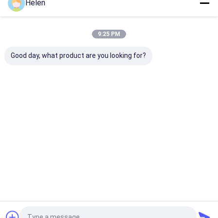
Helen
বাড়ি
আমাদের
আমাদের সাথে যোগাযোগ
Desktop
Site
সম্পর্কে
করুন
সাইট ম্যাপ
Privacy Policy
9:25 PM
গুণ
Rugেউখেলান শক্ত কাগজ বক্স মেশিন
চীন কারখানা.Copyright © 2026
Dongguang Haohan International Trade Co., Ltd. All Rights
Good day, what product are you looking for?
Reserved.
বাড়ি
পণ্য
আমাদের সম্পর্কে