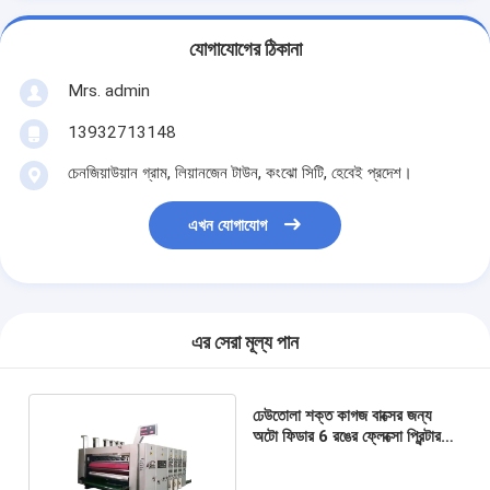
যোগাযোগের ঠিকানা
Mrs. admin
13932713148
চেনজিয়াউয়ান গ্রাম, লিয়ানজেন টাউন, কংঝো সিটি, হেবেই প্রদেশ।
এখন যোগাযোগ
এর সেরা মূল্য পান
ঢেউতোলা শক্ত কাগজ বাক্সের জন্য
অটো ফিডার 6 রঙের ফ্লেক্সো প্রিন্টার
স্লটার মেশিন