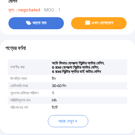
মেশিন
মূল্য：negotiated
MOQ：1
ভালো দাম
এখন যোগাযোগ
পণ্যের বর্ণনা
,
অটো ফিডার ফ্লেক্সো প্রিন্টার স্লটার মেশিন
লক্ষণীয় করা
,
6 রঙের ফ্লেক্সো প্রিন্টার স্লটার মেশিন
6 রঙের প্রিন্টার স্লটার ডাই কাটার মেশিন
উৎপত্তি স্থল
চীন
ডেলিভারি সময়
30-60 দিন
ন্যূনতম চাহিদার পরিমাণ
1
পরিচিতিমুলক নাম
Hh
পরিশোধের শর্ত
টি/টি
আরো দেখুন