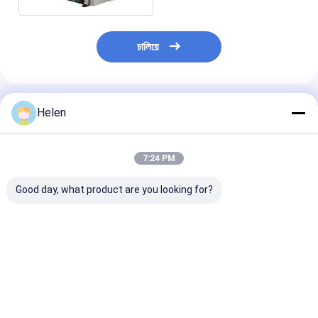
চালিয়ে
প্রস্তাবিত পণ্য
Helen
7:24 PM
Good day, what product are you looking for?
পিৎজা বক্স ফ্লেক্সো প্রিন্টার স্লট
স্বয়ংক্রিয় উচ্চ গতির ফ্লেক্সো
কার্ডবোর্ড ফ্লেক্সো প্রিন্
ডাই কাট মেশিন
প্রিন্টার স্লট ডাই কাট মেশিন
ডাই কাটার 4 রঙ কম্প
ভালো দাম
ভালো দাম
ভালো দাম