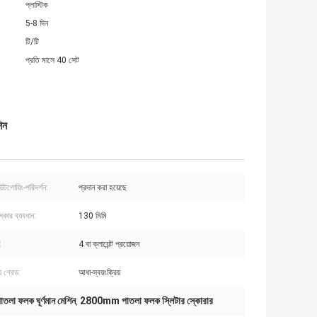
প্লাস্টিক
5-8 দিন
টি/টি
প্রতি মাসে 40 সেট
িন
টগোয়িং-পরিদর্শন:
প্রদান করা হয়েছে
্কোর ব্যবধান:
130 মিমি
:
4 বা ক্লায়েন্ট প্রয়োজন
য় গ্রেড:
আধা-স্বয়ংক্রিয়
লা ফলক ঘূর্ণমান মেশিন
2800mm পাতলা ফলক স্লিটার স্কোরার
,