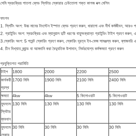
সেমি স্বয়ংক্রিয় পাতলা ব্লেড স্লিটার স্কোরার ঢেউতোলা শক্ত কাগজ বক্স মেশিন
ফাংশন
1. স্লিটিং অংশ: উচ্চ মানের টাংস্টেন ইস্পাত ব্লেড গ্রহণ করুন, ধারালো এবং দীর্ঘ কর্মজীবন, আরও 
2. গ্রাইন্ডিং অংশ: স্বয়ংক্রিয় এবং ম্যানুয়াল দুটি ধরণের বায়ুসংক্রান্ত গ্রাইন্ডিং টাইপ গ্রহণ 
3.স্কোরিং অংশ: 5 পয়েন্ট স্কোরিং গ্রহণ করুন, স্কোরিং দূরত্ব ইন-ফেজ সামঞ্জস্য করুন, ব্লাজনর
4. চীন বিখ্যাত ব্র্যান্ড বা আমদানি করা বৈদ্যুতিক উপাদান, নির্ভরযোগ্য কর্মক্ষমতা গ্রহণ করুন
প্রযুক্তিগত পরামিতি
টাইপ
1800
2000
2200
2500
কার্যকরী
1700 মিমি
1900 মিমি
2100 মিমি
2400 মিমি
প্রস্থ
ক্ষমতা
4kw
4kw
5 কিলোওয়াট
5 কিলোওয়াট
ন্যূনতম
130 মিমি
130 মিমি
130 মিমি
130 মিমি
স্লিটার
ব্যবধান
ন্যূনতম
30 মিমি
30 মিমি
30 মিমি
30 মিমি
স্কোর