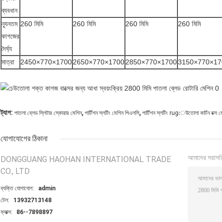
ব্যবধান
ন্যূনতম
260 মিমি
260 মিমি
260 মিমি
260 মিমি
কাগজের
দৈর্ঘ্য
মাত্রা
2450×770×1700
2650×770×1700
2850×770×1700
3150×770×17
,
,
ট্যাগ:
পাতলা ব্লেড স্লিটার স্কোরার মেশিন
পার্টিশন স্লটিং মেশিন পিএলসি
পার্টিশন স্লটিং rugেউতোলা কার্টন বক্স ম
যোগাযোগের ঠিকানা
আমাদের সরাসর
DONGGUANG HAOHAN INTERNATIONAL TRADE
CO., LTD
ব্যক্তি যোগাযোগ:
admin
টেল:
13932713148
ফ্যাক্স:
86--7898897