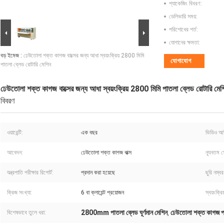
প্যাকেজিং বিবরণ:
ডেলিভারি সময়:
পরিশোধের শর্ত:
যোগানের ক্ষমতা:
বড় ইমেজ :
ঢেউতোলা শক্ত কাগজ বাক্সের জন্য আধা স্বয়ংক্রিয় 2800 মিমি
যোগাযোগ
পাতলা ব্লেড রোটারি মেশিন
ঢেউতোলা শক্ত কাগজ বাক্সের জন্য আধা স্বয়ংক্রিয় 2800 মিমি পাতলা ব্লেড রোটারি মেশ
বিবরণ
ওয়ারেন্টি:
এক বছর
ভিডিও আউ
আবেদন:
ঢেউতোলা শক্ত কাগজ বাক্স
ন্যূনতম স
যন্ত্রপাতি পরীক্ষার রিপোর্ট:
প্রদান করা হয়েছে
ছুরি নম্বর
ক্রিজ সংখ্যা:
6 বা ক্লায়েন্ট প্রয়োজন
স্বয়ংক্রি
2800mm পাতলা ব্লেড ঘূর্ণমান মেশিন
ঢেউতোলা শক্ত কাগজ পাত
বিশেষভাবে তুলে ধরা:
,