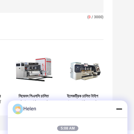
(
0
/ 3000)
ম
সিমেনস পিএলসি চালিত
ইলেকট্রিক চালিত টাইপ
ড
কর্গুয়েটেড কার্টন বক্স মেশিন
ঢেউতোলা কার্টন বক্স মেশিন
কর্গুয়েটেড কার্টন প্যাকেজিং
বৈশিষ্ট্যযুক্ত ঢেউতোলা
Helen
ল
কার্টন বক্স মেশিন
5:08 AM