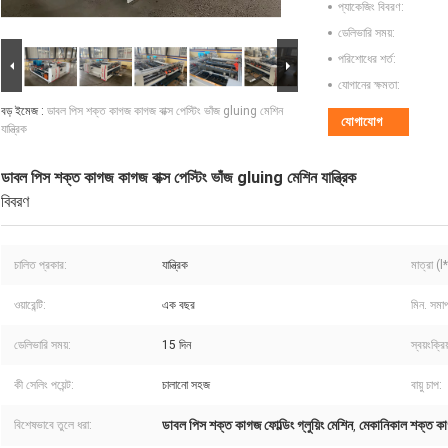
প্যাকেজিং বিবরণ:
ডেলিভারি সময়:
পরিশোধের শর্ত:
যোগানের ক্ষমতা:
বড় ইমেজ :
ডাবল পিস শক্ত কাগজ কাগজ বাক্স পেস্টিং ভাঁজ gluing মেশিন
যোগাযোগ
যান্ত্রিক
ডাবল পিস শক্ত কাগজ কাগজ বাক্স পেস্টিং ভাঁজ gluing মেশিন যান্ত্রিক
বিবরণ
চালিত প্রকার:
যান্ত্রিক
মাত্রা (
ওয়ারেন্টি:
এক বছর
মিন. সমা
ডেলিভারি সময়:
15 দিন
স্বয়ংক্রি
কী সেলিং পয়েন্ট:
চালানো সহজ
বায়ু চাপ:
ডাবল পিস শক্ত কাগজ ফোল্ডিং গ্লুয়িং মেশিন
মেকানিকাল শক্ত কাগজ
বিশেষভাবে তুলে ধরা:
,