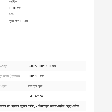
প্লাস্টিক
15-30 দিন
টি/টি
প্রতি মাসে 10 সেট
l*w*h):
3500*2500*1600 মিমি
প্ত আকার (প্রসারিত):
500*700 মিমি
য় গ্রেড:
আধা-স্বয়ংক্রিয়
0.4-0.6mpa
ের বক্স ফোল্ডার গ্লুয়ার মেশিন
2 পিস শক্ত কাগজ ফোল্ডিং গ্লুইং মেশিন
,