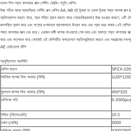
ডাবল পিস শক্ত কাগজের বাক্স পেস্টিং ফোল্ডিং গ্লুইং মেশিন
উচ্চ গতির আধা স্বয়ংক্রিয় পেস্টিং বক্স মেশিন AA, AB দুই টুকরা বা একক টুকরা শক্ত কাগজ বক্স ছাঁ
প্রতিস্থাপন করতে পারে, শ্রম শক্তি হ্রাস করতে পারে।স্বয়ংক্রিয়ভাবে উচ্চ হওয়ার কারণে, এটি 
জনশক্তি হ্রাস করে এবং পণ্যের গুণমানকে ব্যাপকভাবে উন্নত করে এবং শ্রম খরচ কমায়।এই মেশিনের প
শক্ত কাগজের বাক্স বের করে। একজন কর্মী কাগজ খাওয়ানো শেষ করে এবং সমাপ্ত শক্ত কাগজের বাক্স
করে এবং সংশোধন করে।কাজেই এই মেশিনটির অপারেশনে প্রতিদ্বন্দ্বিতা করতে এবং সরঞ্জামের দখলকৃ
AE ঢেউতোলা বাঁশি
প্রযুক্তিগত পরামিতি
মেশিন মডেল
SPZX-220
সর্বাধিক কাগজ ফিড আকার (মিমি)
1100*1200
ন্যূনতম কাগজ ফিড আকার (মিমি)
450*320
মেশিনের গতি
0-2000pcs
শক্তি (কিলোওয়াট)
10.2
ওজন (কেজি)
3000
মেশিনের আকার (মিমি)
4300*350