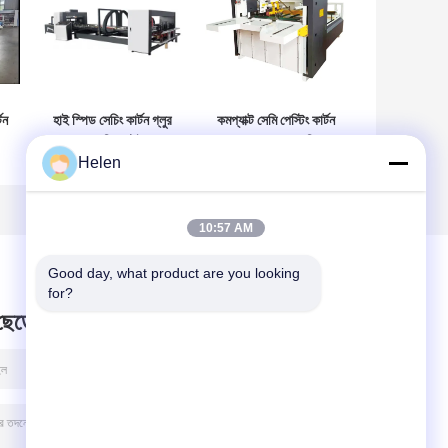
টন
হাই স্পিড সেচিং কার্টন গ্লুর
কমপ্যাক্ট সেমি পেস্টিং কার্টন
ফোল্ডার মেশিন স্টেইনলেস
ফোল্ডার গ্লুয়ার মেশিন
Helen
স্টীল
উদ্ভাবনী
10:57 AM
Good day, what product are you looking 
for?
 ছেড়ে