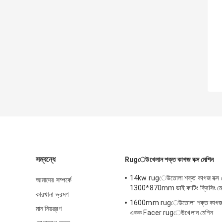
সম্বন্ধে
Rugেউখেলান শক্ত কাগজ বক্স মেশিন
14kw rugেউতোলা শক্ত কাগজ বক্স ম
আমাদের সম্পর্কে
1300*870mm ডাই কাটিং ক্রিসিং মে
কারখানা ভ্রমণ
1600mm rugেউতোলা শক্ত কাগজ বক
মান নিয়ন্ত্রণ
একক Facer rugেউখেলান মেশিন