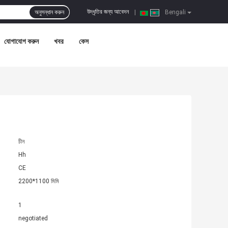
উদ্ধৃতির জন্য আবেদন
অনুসন্ধান করুন
|
Bengali
যোগাযোগ করুন
খবর
কেস
চীন
Hh
CE
2200*1100 মিমি
1
negotiated