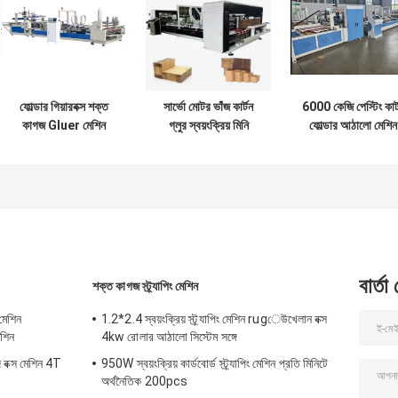
ফোল্ডার গিয়ারবক্স শক্ত
সার্ভো মোটর ভাঁজ কার্টন
6000 কেজি পেস্টিং কার্
কাগজ Gluer মেশিন
গ্লুর স্বয়ংক্রিয় মিনি
ফোল্ডার আঠালো মেশিন
স্বয়ংক্রিয় বা সেমি অটো
স্ট্যাপলার সেলাই
220v/380v শিল্প
2800mm
ব্যবহারের জন্য
বার্তা
শক্ত কাগজ স্ট্র্যাপিং মেশিন
েশিন
1.2*2.4 স্বয়ংক্রিয় স্ট্র্যাপিং মেশিন rugেউখেলান বক্স
শিন
4kw রোলার আঠালো সিস্টেম সঙ্গে
্স মেশিন 4T
950W স্বয়ংক্রিয় কার্ডবোর্ড স্ট্র্যাপিং মেশিন প্রতি মিনিটে
অর্থনৈতিক 200pcs