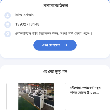
যোগাযোগের ঠিকানা
Mrs. admin
13932713148
চেনজিয়াউয়ান গ্রাম, লিয়ানজেন টাউন, কংঝো সিটি, হেবেই প্রদেশ।
এখন যোগাযোগ
এর সেরা মূল্য পান
ঢেউতোলা পেপারবোর্ড শক্ত
কাগজ ফোল্ডার Gluer
মেশিন সেলাই