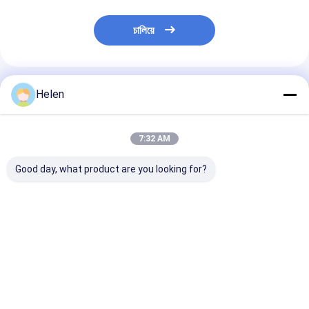
চালিয়ে
প্রস্তাবিত পণ্য
Helen
7:32 AM
Good day, what product are you looking for?
ফোল্ডার গিয়ারবক্স শক্ত কাগজ
সার্ভো মোটর ভাঁজ কার্টন গ্লুর
6000 কেজি পেস্টিং কা
Gluer মেশিন স্বয়ংক্রিয় বা
স্বয়ংক্রিয় মিনি স্ট্যাপলার সেলাই
ফোল্ডার আঠালো মেশিন
সেমি অটো 2800mm
220v/380v শিল্প ব্
জন্য
ভালো দাম
ভালো দাম
ভালো দাম