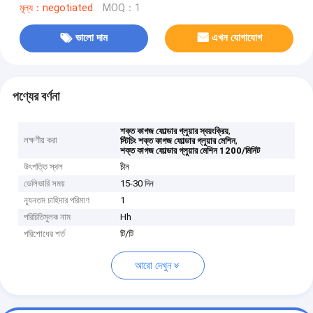
মূল্য：negotiated
MOQ：1
ভালো দাম
এখন যোগাযোগ
পণ্যের বর্ণনা
,
শক্ত কাগজ ফোল্ডার গ্লুয়ার স্বয়ংক্রিয়
লক্ষণীয় করা
,
স্টিচিং শক্ত কাগজ ফোল্ডার গ্লুয়ার মেশিন
শক্ত কাগজ ফোল্ডার গ্লুয়ার মেশিন 1200/মিনিট
উৎপত্তি স্থল
চীন
ডেলিভারি সময়
15-30 দিন
ন্যূনতম চাহিদার পরিমাণ
1
পরিচিতিমুলক নাম
Hh
পরিশোধের শর্ত
টি/টি
আরো দেখুন