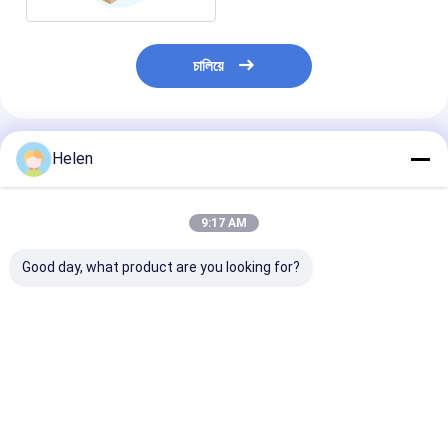
চালিয়ে
প্রস্তাবিত পণ্য
Helen
9:17 AM
Good day, what product are you looking for?
পিএলসি কন্ট্রোল সিস্টেম ভিত্তিক
মেশিনারি টেস্ট সরবরাহ করা কার্টন
পিএলসি কন্ট্রোল সিস্টেম
ঢেউতোলা কার্টন বক্স উৎপাদন
অফারিং পেপার করোগেটেড কার্টন
করুগেটেড কার্ডবোর্ড প্
ঢেউতোলা কার্টন বক্স মেশিন
বক্স মেশিন
ইন্ডাস্ট্রিয়াল অটোমে
কন্ট্রোল সলিউশন জন্য
ভালো দাম
ভালো দাম
ভালো দাম