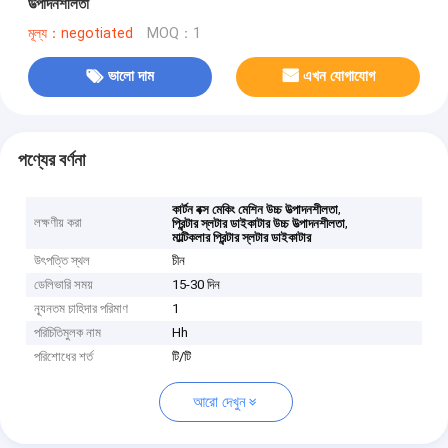
উত্পাদনশীলতা
মূল্য：negotiated
MOQ：1
ভালো দাম
এখন যোগাযোগ
পণ্যের বর্ণনা
,
কার্টন বক্স মেকিং মেশিন উচ্চ উত্পাদনশীলতা
লক্ষণীয় করা
,
প্রিন্টার স্লটার ডাইকাটার উচ্চ উত্পাদনশীলতা
মাল্টিকলার প্রিন্টার স্লটার ডাইকাটার
উৎপত্তি স্থল
চীন
ডেলিভারি সময়
15-30 দিন
ন্যূনতম চাহিদার পরিমাণ
1
পরিচিতিমুলক নাম
Hh
পরিশোধের শর্ত
টি/টি
আরো দেখুন