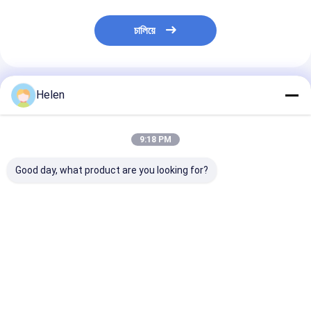
চালিয়ে
প্রস্তাবিত পণ্য
Helen
9:18 PM
Good day, what product are you looking for?
ফোল্ডার গিয়ারবক্স শক্ত কাগজ
সার্ভো মোটর ভাঁজ কার্টন গ্লুর
6000 কেজি পেস্টিং কা
Gluer মেশিন স্বয়ংক্রিয় বা
স্বয়ংক্রিয় মিনি স্ট্যাপলার সেলাই
ফোল্ডার আঠালো মেশিন
সেমি অটো 2800mm
220v/380v শিল্প ব্
জন্য
ভালো দাম
ভালো দাম
ভালো দাম