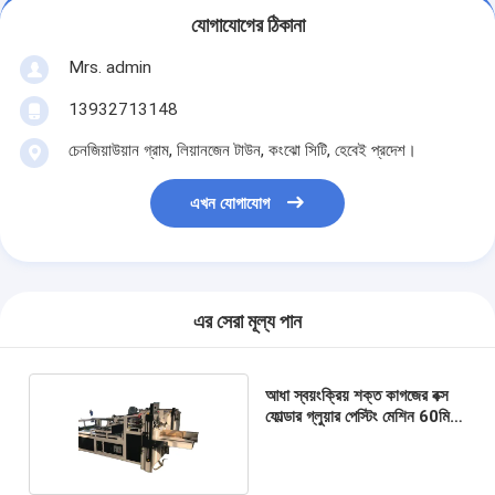
যোগাযোগের ঠিকানা
Mrs. admin
13932713148
চেনজিয়াউয়ান গ্রাম, লিয়ানজেন টাউন, কংঝো সিটি, হেবেই প্রদেশ।
এখন যোগাযোগ
এর সেরা মূল্য পান
আধা স্বয়ংক্রিয় শক্ত কাগজের বক্স
ফোল্ডার গ্লুয়ার পেস্টিং মেশিন 60মি/
মিনিট