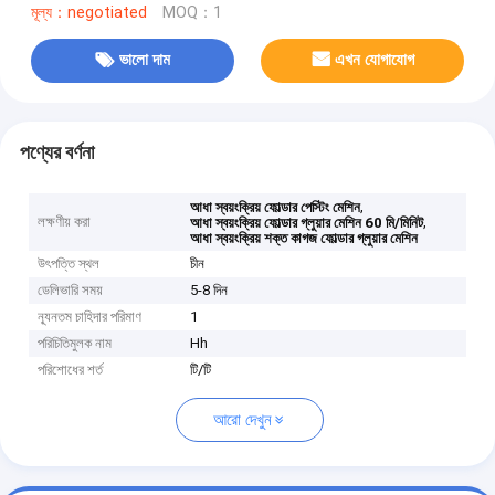
মূল্য：negotiated
MOQ：1
ভালো দাম
এখন যোগাযোগ
পণ্যের বর্ণনা
,
আধা স্বয়ংক্রিয় ফোল্ডার পেস্টিং মেশিন
লক্ষণীয় করা
,
আধা স্বয়ংক্রিয় ফোল্ডার গ্লুয়ার মেশিন 60 মি/মিনিট
আধা স্বয়ংক্রিয় শক্ত কাগজ ফোল্ডার গ্লুয়ার মেশিন
উৎপত্তি স্থল
চীন
ডেলিভারি সময়
5-8 দিন
ন্যূনতম চাহিদার পরিমাণ
1
পরিচিতিমুলক নাম
Hh
পরিশোধের শর্ত
টি/টি
আরো দেখুন