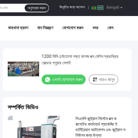
উদ্ধৃতির জন্য আবেদন
|
Bengali
অনুসন্ধান করুন
কারখানা ভ্রমণ
মান নিয়ন্ত্রণ
যোগাযোগ করুন
খবর
কেস
1200 মিমি ঢেউতোলা শক্ত কাগজ বক্স মেশিন স্বয়ংক্রিয়
ফোল্ডার গ্লুয়ার সেলাই
এখনই যোগাযোগ করুন
আরও জানুন
সম্পর্কিত ভিডিও
পিএলসি কন্ট্রোল সিস্টেম বক্স ক
রুগেটেড কার্ডবোর্ড প্যাকেজিং ই
ন্ডাস্ট্রিয়াল অটোমেশন এবং কন্ট্রোল স
লিউশন জন্য উন্নত