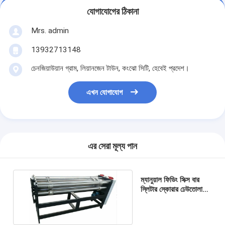
যোগাযোগের ঠিকানা
Mrs. admin
13932713148
চেনজিয়াউয়ান গ্রাম, লিয়ানজেন টাউন, কংঝো সিটি, হেবেই প্রদেশ।
এখন যোগাযোগ
এর সেরা মূল্য পান
ম্যানুয়াল ফিডিং সিক্স বার
স্লিটার স্কোরার ঢেউতোলা
স্বয়ংক্রিয় ক্রিজিং