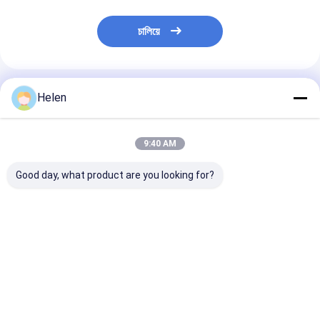
চালিয়ে
প্রস্তাবিত পণ্য
Helen
9:40 AM
Good day, what product are you looking for?
সেমি অটোমেটিক পিএলসি পাতলা
পিচবোর্ড ইলেকট্রিক চালিত
2000 মিমি 4 ছুরি 6 
ব্লেড স্লিটার মেশিন ঢেউতোলা
ঢেউতোলা স্লিটার স্কোরার মেশিন
পাতলা ব্লেড রোটারি ম
কার্ডবোর্ড ম্যান মেশিন ইন্টারফেস
1800 মিমি
স্লিটার স্কোরার
ভালো দাম
ভালো দাম
ভালো দাম