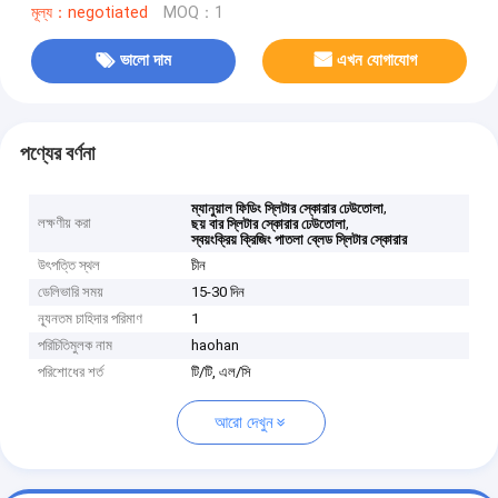
মূল্য：negotiated
MOQ：1
ভালো দাম
এখন যোগাযোগ
পণ্যের বর্ণনা
,
ম্যানুয়াল ফিডিং স্লিটার স্কোরার ঢেউতোলা
লক্ষণীয় করা
,
ছয় বার স্লিটার স্কোরার ঢেউতোলা
স্বয়ংক্রিয় ক্রিজিং পাতলা ব্লেড স্লিটার স্কোরার
উৎপত্তি স্থল
চীন
ডেলিভারি সময়
15-30 দিন
ন্যূনতম চাহিদার পরিমাণ
1
পরিচিতিমুলক নাম
haohan
পরিশোধের শর্ত
টি/টি, এল/সি
আরো দেখুন