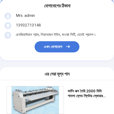
যোগাযোগের ঠিকানা
Mrs. admin
13932713148
চেনজিয়াউয়ান গ্রাম, লিয়ানজেন টাউন, কংঝো সিটি, হেবেই প্রদেশ।
এখন যোগাযোগ
এর সেরা মূল্য পান
কার্টন বক্স তৈরি 2000 মিমি
পাতলা ব্লেড স্লিটার স্কোরার
মেশিন ঘূর্ণমান সেমিঅটো