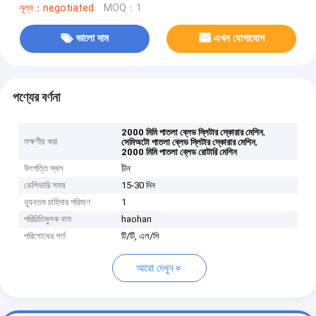
মূল্য：negotiated
MOQ：1
ভালো দাম
এখন যোগাযোগ
পণ্যের বর্ণনা
,
2000 মিমি পাতলা ব্লেড স্লিটার স্কোরার মেশিন
লক্ষণীয় করা
,
সেমিঅটো পাতলা ব্লেড স্লিটার স্কোরার মেশিন
2000 মিমি পাতলা ব্লেড রোটারি মেশিন
উৎপত্তি স্থল
চীন
ডেলিভারি সময়
15-30 দিন
ন্যূনতম চাহিদার পরিমাণ
1
পরিচিতিমুলক নাম
haohan
পরিশোধের শর্ত
টি/টি, এল/সি
আরো দেখুন