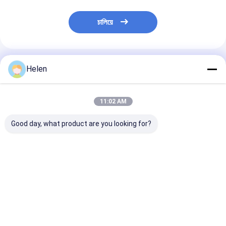
চালিয়ে
প্রস্তাবিত পণ্য
Helen
11:02 AM
Good day, what product are you looking for?
সেমি অটোমেটিক পিএলসি পাতলা
পিচবোর্ড ইলেকট্রিক চালিত
ম্যানুয়াল ফিডিং সিক্স ব
ব্লেড স্লিটার মেশিন ঢেউতোলা
ঢেউতোলা স্লিটার স্কোরার মেশিন
স্কোরার ঢেউতোলা স্বয়ং
কার্ডবোর্ড ম্যান মেশিন ইন্টারফেস
1800 মিমি
ক্রিজিং
ভালো দাম
ভালো দাম
ভালো দাম